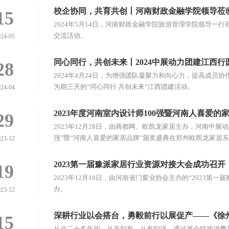
校企协同，共育共创丨河南财政金融学院领导莅
15
2024年5月14日，河南财政金融学院旅游管理学院领导一
交流活动。
024-05
同心同行，共创未来丨2024中展动力团建江西行
28
2024年4月24日，为增强团队凝聚力和向心力，提高成员
为期三天的“同心同行 共创未来”江西团建活动。
024-04
2023年度河南室内设计师100强暨河南人喜爱
29
2023年12月28日，由商都网、欧凯龙家居主办，河南中展动
强”暨“河南人喜爱的家居品牌”颁奖盛典在郑州欧凯龙家居
023-12
2023第一届豫派家居行业资源对接大会成功召开
19
2023年12月18日，由河南省门窗业协会主办的“2023
办。
023-12
深耕行业以会搭台，勇毅前行以展促产——《徐
15
理宋传强
从业二十多年间，从无到有，从有到强，通过展会链接消费