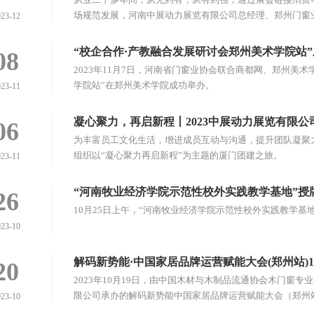
场规范发展，河南中展动力展览有限公司总经理、郑州门窗
023-12
居展会的发展与崛起。
“校企合作·产教融合发展研讨会郑州美术学院站
08
2023年11月7日，河南省门窗业协会联合商都网、郑州美
学院站”在郑州美术学院成功举办。
023-11
凝心聚力，再启新程丨2023中展动力展览有限
06
为丰富员工文化生活，增进成员互动与沟通，提升团队凝聚力
组织以“凝心聚力再启新程”为主题的厦门团建之旅。
023-11
“河南牧业经济学院示范性校外实践教学基地”授
26
10月25日上午，“河南牧业经济学院示范性校外实践教学
023-10
解码新势能·中国家居品牌运营赋能大会(郑州站)1
20
2023年10月19日，由中国木材与木制品流通协会木门窗
限公司承办的解码新势能中国家居品牌运营赋能大会（郑州
023-10