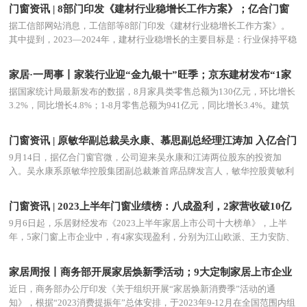
全面取消限购。
门窗资讯 | 8部门印发《建材行业稳增长工作方案》；亿合门窗
欲借十五周年庆放大招 门窗行业格局或生变
据工信部网站消息，工信部等8部门印发《建材行业稳增长工作方案》。
其中提到，2023—2024年，建材行业稳增长的主要目标是：行业保持平稳
增长，2023年和2024年，力争工业增加值增速分别为3.5%、4%左右。绿
色建材、矿物功能材料、无机非金属新材料等规上企业营业收入年均增长
家居·一周事丨家装行业迎“金九银十”旺季；京东建材发布“1家
10%…
1”计划
据国家统计局最新发布的数据，8月家具类零售总额为130亿元，环比增长
3.2%，同比增长4.8%；1-8月零售总额为941亿元，同比增长3.4%。建筑
及装潢材料类方面，8月份零售总额为128亿元，环比增长4.9%，同比下降
11.4%；1-8月零售总额为982亿元，同比下降7.8%。
门窗资讯 | 原敏华副总裁吴永康、慕思副总经理江涛加 入亿合门
窗；8月建材家居卖场销售额环比上涨4.39%
9月14日，据亿合门窗官微，公司迎来吴永康和江涛两位股东的投资加
入。吴永康系原敏华控股集团副总裁兼首席品牌发言人，敏华控股黄敏利
主席合伙人，白马商业首席执行官，现投资入股亿合门窗成为个人第二大
股东并担任副董事长一职。
门窗资讯 | 2023上半年门窗业绩榜：八成盈利，2家营收破10亿
元；木门、门窗收入连降，好莱客跌落“定制腰部”
9月6日起，乐居财经发布《2023上半年家居上市公司十大榜单》，上半
年，5家门窗上市企业中，有4家实现盈利，分别为江山欧派、王力安防、
森鹰窗业、梦天家居。其中，王力安防净利同比扭亏为盈，营收超10亿
元，以487.28%的增速冲到榜首；紧随其后的是森鹰窗业、江山欧派，增
家居周报丨商务部开展家居焕新季活动；9大定制家居上市企业
幅分别…
财报披露
近日，商务部办公厅印发《关于组织开展“家居焕新消费季”活动的通
知》，根据“2023消费提振年”总体安排，于2023年9-12月在全国范围内组