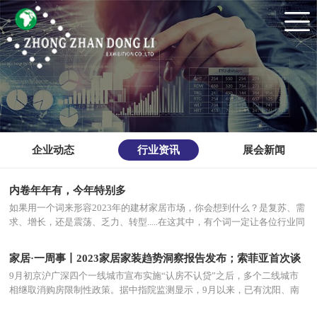
企业动态
行业资讯
展会新闻
内卷年年有，今年特别多
如果用一个词来形容2023年的建材家居市场，你会想到什么？是复苏、需
求、增长，还是震荡、乏力、转型.....在这其中，有个词一定让各位行业同
仁感同身受。那就是——“内卷”！一边是心理抗拒，一边又是“卷”得火
热，行业内卷之战下，家居建材企业该何去何从？
家居·一周事丨2023家居家装趋势洞察报告发布；索菲亚首次谈
论“价格战”
9月初京沪广深四个一线城市宣布实施“认房不认贷”之后，多个二线城市
相继取消购房限制性政策。据中指院监测显示，9月以来，已有沈阳、南
京、大连、兰州、青岛、济南、福州、郑州、合肥、无锡、武汉11个城市